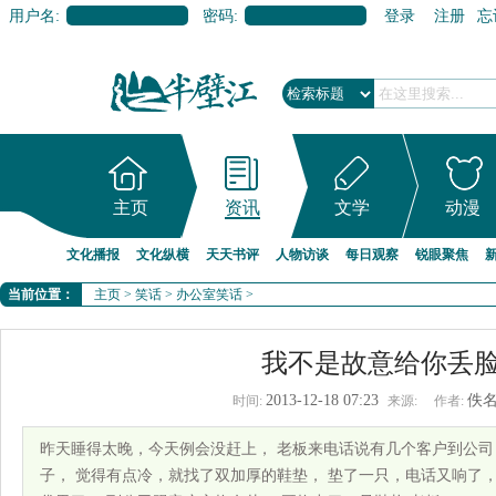
用户名:
密码:
登录
注册
忘
主页
资讯
文学
动漫
文化播报
文化纵横
天天书评
人物访谈
每日观察
锐眼聚焦
当前位置：
主页
>
笑话
>
办公室笑话
>
我不是故意给你丢
2013-12-18 07:23
佚
时间:
来源:
作者:
昨天睡得太晚，今天例会没赶上， 老板来电话说有几个客户到公司
子， 觉得有点冷，就找了双加厚的鞋垫， 垫了一只，电话又响了