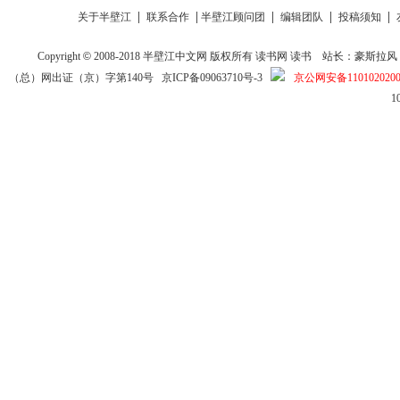
|
|
|
|
|
关于半壁江
联系合作
半壁江顾问团
编辑团队
投稿须知
Copyright
©
2008-2018
半壁江中文网
版权所有
读书网
读书
站长：豪斯拉风 投稿信箱
（总）网出证（京）字第140号
京ICP备09063710号-3
京公网安备1101020200