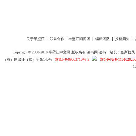
|
|
|
|
|
关于半壁江
联系合作
半壁江顾问团
编辑团队
投稿须知
Copyright
©
2008-2018
半壁江中文网
版权所有
读书网
读书
站长：豪斯拉风 投稿信箱
（总）网出证（京）字第140号
京ICP备09063710号-3
京公网安备1101020200