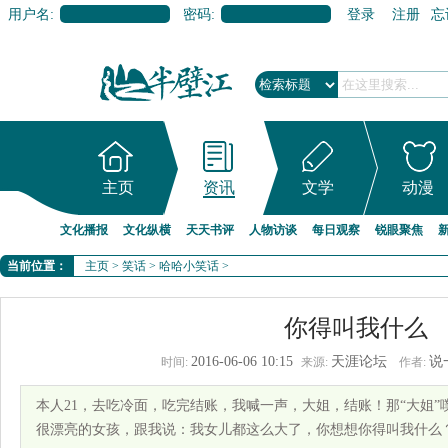
用户名:
密码:
登录
注册
忘
主页
资讯
文学
动漫
文化播报
文化纵横
天天书评
人物访谈
每日观察
锐眼聚焦
当前位置：
主页
>
笑话
>
哈哈小笑话
>
你得叫我什么
2016-06-06 10:15
天涯论坛
说
时间:
来源:
作者:
本人21，去吃冷面，吃完结账，我喊一声，大姐，结账！那“大姐
很漂亮的女孩，跟我说：我女儿都这么大了，你想想你得叫我什么