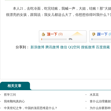
本人21，去吃冷面，吃完结账，我喊一声，大姐，结账！那“大
很漂亮的女孩，跟我说：我女儿都这么大了，你想想你得叫我什么？
(0)
(
顶一下
踩一下
0%
分享到：
新浪微博
腾讯微博
微信
QQ空间
搜狐微博
百度搜藏
相关文章
哲学三问
水其花
我有颗纯真的心
拿什么治理庸政
中美世纪之争，中国的顶层思维是什么？
为什么你要那样