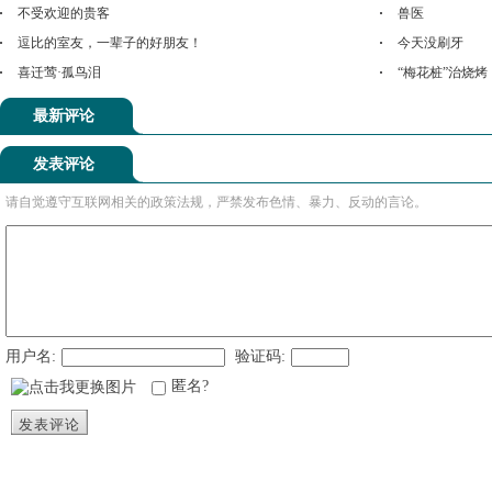
不受欢迎的贵客
兽医
逗比的室友，一辈子的好朋友！
今天没刷牙
喜迁莺·孤鸟泪
“梅花桩”治烧烤
最新评论
发表评论
请自觉遵守互联网相关的政策法规，严禁发布色情、暴力、反动的言论。
用户名:
验证码:
匿名?
发表评论