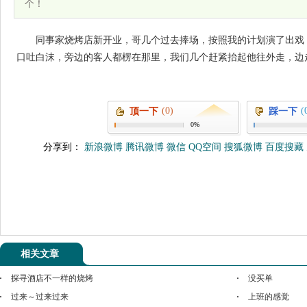
个！
同事家烧烤店新开业，哥几个过去捧场，按照我的计划演了出戏
口吐白沫，旁边的客人都楞在那里，我们几个赶紧抬起他往外走，边
(0)
(
顶一下
踩一下
0%
分享到：
新浪微博
腾讯微博
微信
QQ空间
搜狐微博
百度搜藏
相关文章
探寻酒店不一样的烧烤
没买单
过来～过来过来
上班的感觉