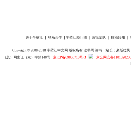
|
|
|
|
|
关于半壁江
联系合作
半壁江顾问团
编辑团队
投稿须知
Copyright
©
2008-2018
半壁江中文网
版权所有
读书网
读书
站长：豪斯拉风 投稿信箱
（总）网出证（京）字第140号
京ICP备09063710号-3
京公网安备1101020200