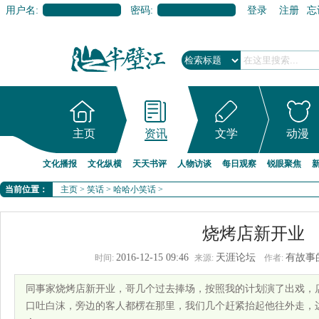
用户名:
密码:
登录
注册
忘
主页
资讯
文学
动漫
文化播报
文化纵横
天天书评
人物访谈
每日观察
锐眼聚焦
当前位置：
主页
>
笑话
>
哈哈小笑话
>
烧烤店新开业
2016-12-15 09:46
天涯论坛
有故事
时间:
来源:
作者:
同事家烧烤店新开业，哥几个过去捧场，按照我的计划演了出戏，
口吐白沫，旁边的客人都楞在那里，我们几个赶紧抬起他往外走，