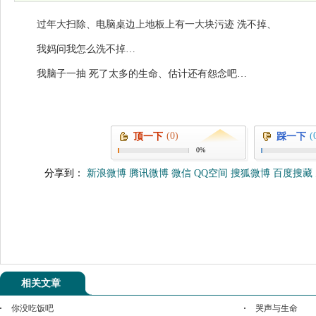
过年大扫除、电脑桌边上地板上有一大块污迹 洗不掉、
我妈问我怎么洗不掉…
我脑子一抽 死了太多的生命、估计还有怨念吧…
(0)
(
顶一下
踩一下
0%
分享到：
新浪微博
腾讯微博
微信
QQ空间
搜狐微博
百度搜藏
相关文章
你没吃饭吧
哭声与生命