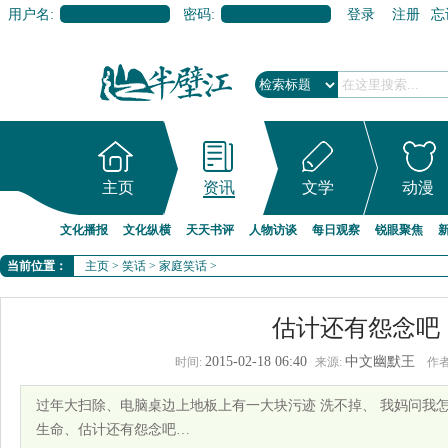
用户名:
密码:
登录
注册
忘
主页
资讯
文学
动漫
文化播报
文化纵横
天天书评
人物访谈
每日观察
锐眼聚焦
当前位置：
主页
>
笑话
>
家庭笑话
>
估计还有怨念吧
2015-02-18 06:40
中文幽默王
时间:
来源:
作者
过年大扫除、电脑桌边上地板上有一大块污迹 洗不掉、 我妈问我怎
生命、估计还有怨念吧…