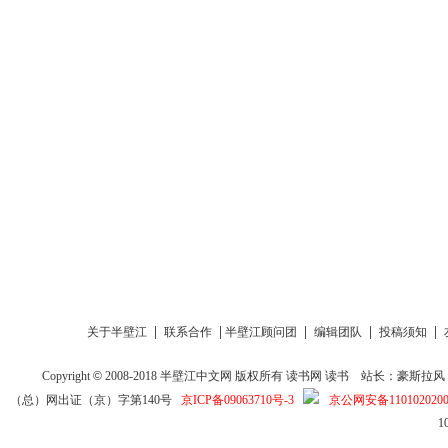
|
|
|
|
|
关于半壁江
联系合作
半壁江顾问团
编辑团队
投稿须知
Copyright
©
2008-2018
半壁江中文网
版权所有
读书网
读书
站长：豪斯拉风 投稿信箱
（总）网出证（京）字第140号
京ICP备09063710号-3
京公网安备1101020200