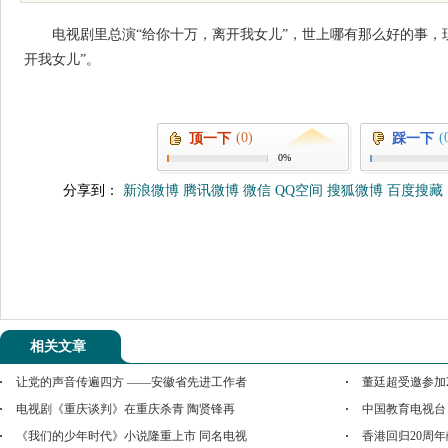
电视剧里总演“给你十万，离开我女儿”，世上哪有那么好的事，
开我女儿”。
(0)
(
顶一下
踩一下
0%
分享到：
新浪微博
腾讯微博
微信
QQ空间
搜狐微博
百度搜藏
相关文章
让党的声音传遍四方 ——安徽省先进工作者
董廷超受邀参加
电视剧《重庆谈判》在重庆杀青 陶贤锋再
中国教育电视台
《我们的少年时代》小说隆重上市 同名电视
香港回归20周