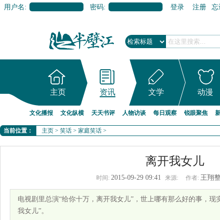
用户名:
密码:
登录
注册
忘
主页
资讯
文学
动漫
文化播报
文化纵横
天天书评
人物访谈
每日观察
锐眼聚焦
当前位置：
主页
>
笑话
>
家庭笑话
>
离开我女儿
2015-09-29 09:41
王翔
时间:
来源:
作者:
电视剧里总演“给你十万，离开我女儿”，世上哪有那么好的事，现
我女儿”。