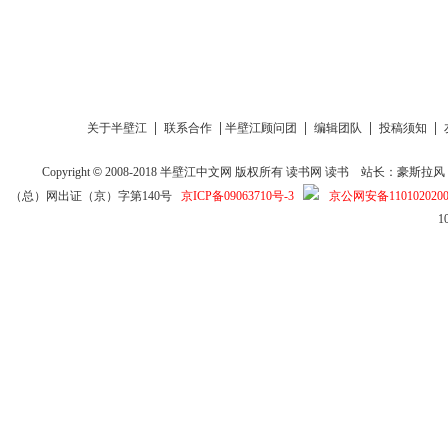
|
|
|
|
|
关于半壁江
联系合作
半壁江顾问团
编辑团队
投稿须知
Copyright
©
2008-2018
半壁江中文网
版权所有
读书网
读书
站长：豪斯拉风 投稿信箱
（总）网出证（京）字第140号
京ICP备09063710号-3
京公网安备1101020200