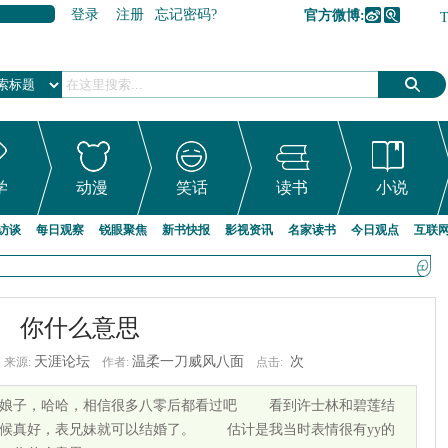
登录
注册
忘记密码?
官方微博:
加入收藏
学
动漫
笑话
读书
小说
访谈
每日观察
锐眼聚焦
新书快报
影视资讯
名家读书
今日观点
互联
你什么意思
天涯论坛
温柔一刀威风八面
次
来源:
作者:
点击:
白娘子，哈哈，相信很多八零后都看过吧 看到许士林和碧莲结
时候真好，表兄妹就可以结婚了。 估计是我当时表情很有yy的