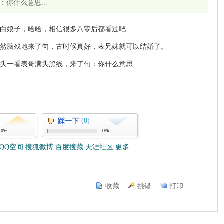
你什么意思...
白娘子，哈哈，相信很多八零后都看过吧
然脑残地来了句，古时候真好，表兄妹就可以结婚了。
一看表哥满头黑线，来了句：你什么意思...
(0)
踩一下
0%
0%
QQ空间
搜狐微博
百度搜藏
天涯社区
更多
收藏
挑错
打印