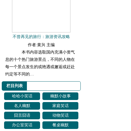
不曾再见的旅行：旅游资讯攻略
作者:黄兴 主编
本书内容选取国内充满小资气
息的十个热门旅游景点，不同的人物在
每一个景点发生的或艳遇或邂逅或赶赴
约定等不同的…
栏目列表
哈哈小笑话
幽默小故事
名人幽默
家庭笑话
囧言囧语
动物笑话
办公室笑话
餐桌幽默