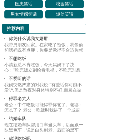
医患笑话
校园笑话
男女情感笑话
短信笑话
推荐内容
你凭什么说我女婿胖
我带男朋友回家。在家吃了顿饭，我偷偷
和我妈说有点胖，你要是觉得不合适你就
和他说，...
不想吃饭
小清新总不肯吃饭，今天妈妈下了决
心：“吃完饭立刻给看电视，不吃完别想
看。”过一会...
不爱听的话
我妈突然严肃的对我说:“有些话你可能不
爱听,但是熬夜对身体特别不好,而且在被
子里玩...
得罪老丈人
老公：中午吃饭可能得罪你爸了。老婆：
怎么了？ 老公：吃饭时我讲了一个成语
狗仗人势...
结婚车队
现在结婚车队都用白车当头车，后面跟一
队黑色车，说是白头到老。后面的黑车一
直不懂什...
你没吃饭吧