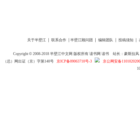
|
|
|
|
|
关于半壁江
联系合作
半壁江顾问团
编辑团队
投稿须知
Copyright
©
2008-2018
半壁江中文网
版权所有
读书网
读书
站长：豪斯拉风 投稿信箱
（总）网出证（京）字第140号
京ICP备09063710号-3
京公网安备1101020200