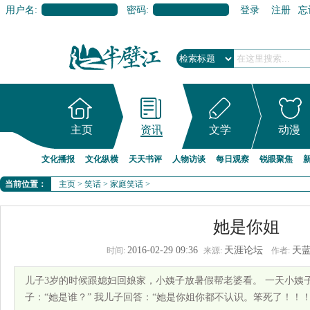
用户名:
密码:
登录
注册
忘
主页
资讯
文学
动漫
文化播报
文化纵横
天天书评
人物访谈
每日观察
锐眼聚焦
当前位置：
主页
>
笑话
>
家庭笑话
>
她是你姐
2016-02-29 09:36
天涯论坛
天
时间:
来源:
作者:
儿子3岁的时候跟媳妇回娘家，小姨子放暑假帮老婆看。 一天小姨
子：“她是谁？” 我儿子回答：“她是你姐你都不认识。笨死了！！！