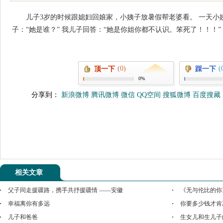
儿子3岁的时候跟媳妇回娘家，小姨子放暑假帮老婆看。 一天小
子：“她是谁？” 我儿子回答：“她是你姐你都不认识。笨死了！！！”
(0)
(
顶一下
踩一下
0%
分享到：
新浪微博
腾讯微博
微信
QQ空间
搜狐微博
百度搜藏
相关文章
父子同走援疆路，携手共抒援疆情 ——安徽
《无与伦比的你
幸福离你有多远
你要多少钱才肯
儿子和爸爸
生女儿和生儿子