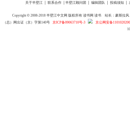
|
|
|
|
|
关于半壁江
联系合作
半壁江顾问团
编辑团队
投稿须知
Copyright
©
2008-2018
半壁江中文网
版权所有
读书网
读书
站长：豪斯拉风 投稿信箱
（总）网出证（京）字第140号
京ICP备09063710号-3
京公网安备1101020200