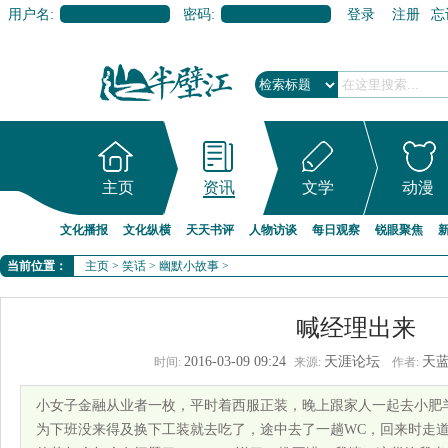
用户名:
密码:
登录
注册
忘
主页
资讯
文学
动漫
文化播报
文化纵横
天天书评
人物访谈
每日观察
锐眼聚焦
当前位置：
主页
>
笑话
>
幽默小故事
>
喊经理出来
2016-03-09 09:24
天涯论坛
天
时间:
来源:
作者:
小女子金融从业者一枚，平时着西服正装，晚上跟家人一起去小肥
为下班没来得及换下工装就去吃了，途中去了一趟WC，回来时走道