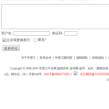
用户名:
验证码:
匿名?
发表评论
|
|
|
|
|
关于半壁江
联系合作
半壁江顾问团
编辑团队
投稿须知
Copyright
©
2008-2018
半壁江中文网
版权所有
读书网
读书
站长：豪斯拉风 投稿信箱
（总）网出证（京）字第140号
京ICP备09063710号-3
京公网安备1101020200