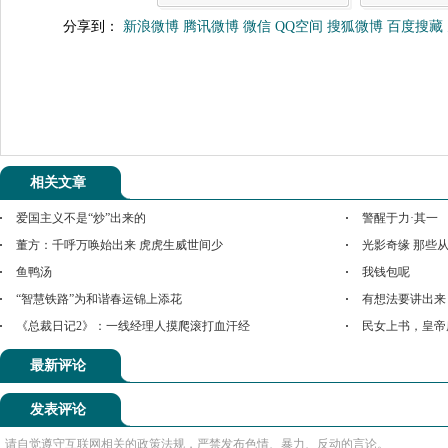
分享到：
新浪微博
腾讯微博
微信
QQ空间
搜狐微博
百度搜藏
相关文章
爱国主义不是“炒”出来的
警醒于力·其一
董方：千呼万唤始出来 虎虎生威世间少
光影奇缘 那些
鱼鸭汤
我钱包呢
“智慧铁路”为和谐春运锦上添花
有想法要讲出来
《总裁日记2》：一线经理人摸爬滚打血汗经
民女上书，皇帝
最新评论
发表评论
请自觉遵守互联网相关的政策法规，严禁发布色情、暴力、反动的言论。