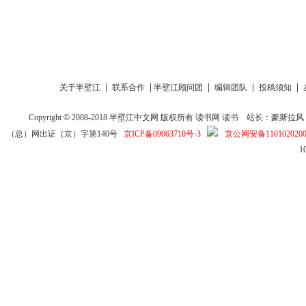
|
|
|
|
|
关于半壁江
联系合作
半壁江顾问团
编辑团队
投稿须知
Copyright
©
2008-2018
半壁江中文网
版权所有
读书网
读书
站长：豪斯拉风 投稿信箱
（总）网出证（京）字第140号
京ICP备09063710号-3
京公网安备1101020200