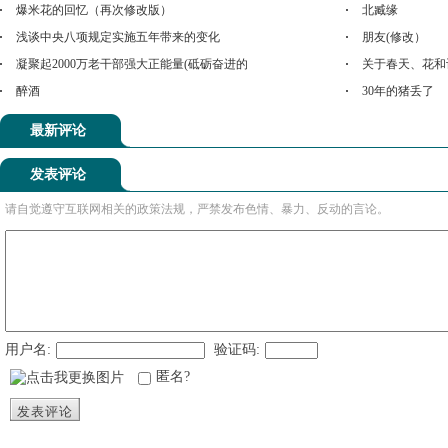
爆米花的回忆（再次修改版）
北臧缘
浅谈中央八项规定实施五年带来的变化
朋友(修改）
凝聚起2000万老干部强大正能量(砥砺奋进的
关于春天、花和
醉酒
30年的猪丢了
最新评论
发表评论
请自觉遵守互联网相关的政策法规，严禁发布色情、暴力、反动的言论。
用户名:
验证码:
匿名?
发表评论