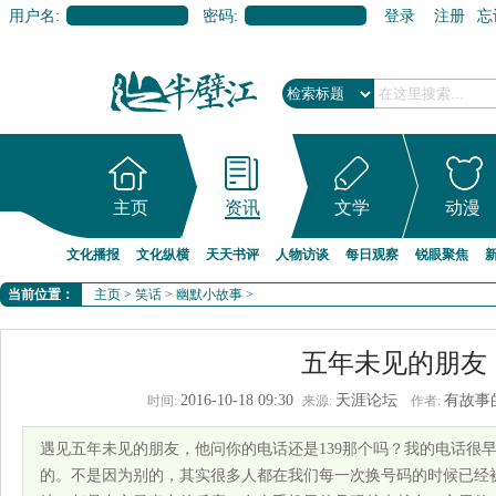
用户名:
密码:
登录
注册
忘
主页
资讯
文学
动漫
文化播报
文化纵横
天天书评
人物访谈
每日观察
锐眼聚焦
当前位置：
主页
>
笑话
>
幽默小故事
>
五年未见的朋友
2016-10-18 09:30
天涯论坛
有故事
时间:
来源:
作者:
遇见五年未见的朋友，他问你的电话还是139那个吗？我的电话很早
的。不是因为别的，其实很多人都在我们每一次换号码的时候已经