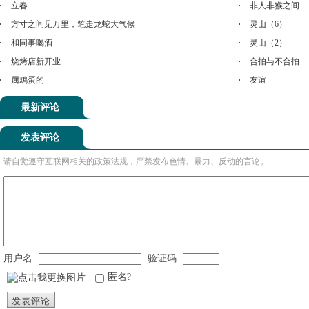
立春
非人非猴之间
方寸之间见万里，笔走龙蛇大气候
灵山（6）
和同事喝酒
灵山（2）
烧烤店新开业
合拍与不合拍
属鸡蛋的
友谊
最新评论
发表评论
请自觉遵守互联网相关的政策法规，严禁发布色情、暴力、反动的言论。
用户名:
验证码:
匿名?
发表评论