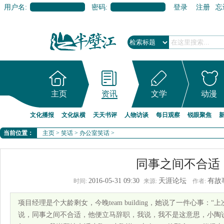
用户名:
密码:
登录
注册
忘
主页
资讯
文学
动漫
文化播报
文化纵横
天天书评
人物访谈
每日观察
锐眼聚焦
当前位置：
主页
>
笑话
>
办公室笑话
>
同事之间不合适
2016-05-31 09:30
天涯论坛
有故
时间:
来源:
作者:
项目经理是个大龄剩女，今晚team building，她说了一件心事
说，同事之间不合适，他便立马辞职，我说，我不是这意思，小陶