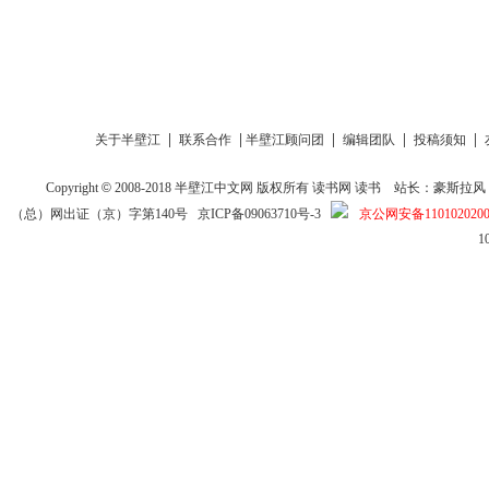
|
|
|
|
|
关于半壁江
联系合作
半壁江顾问团
编辑团队
投稿须知
Copyright
©
2008-2018
半壁江中文网
版权所有
读书网
读书
站长：豪斯拉风 投稿信箱
（总）网出证（京）字第140号
京ICP备09063710号-3
京公网安备1101020200