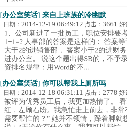
[
办公室笑话
]
来自上班族的冷幽默
2014-12-19 06:49:12
3661
日期：
点击：
好
1、公司新进了一批员工，职位安排要
1+1=? 人事部的答案是这样的： 答案
大于2的进销售部， 答案小于2的进财
进办公室。 说这个题出得SB的，不予录
资排名规律：用Word的不...
[
办公室笑话
]
你可以帮我上厕所吗
2014-12-18 06:31:11
2778
日期：
点击：
好
被评为优秀员工后，我更加热情了。 
红，左顾右盼。我急忙走上前去，非常
需要帮忙的？” 她并不领情，跺着脚就
说：“无论你有什么事，我都可以帮忙...