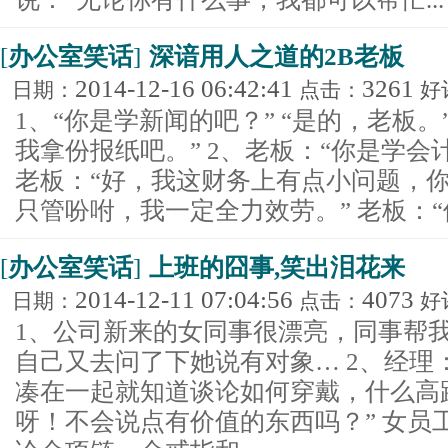
[
办公室笑话
]
深谙用人之道的2B老板
2014-12-16 06:42:41
3261
日期：
点击：
好
1、“你是学新闻的吧？” “是的，老板。
我拿份报纸吧。” 2、老板：“你是学会计
老板：“好，我这财务上有点小问题，你
只管吩咐，我一定全力效劳。” 老板：“借我5
[
办公室笑话
]
上班的囧事,笑出泪花来
2014-12-11 07:04:56
4073
日期：
点击：
好
1、公司新来的女同事很漂亮，同事帮
自己又去问了下她说有对象… 2、经理
凑在一起就知道谈论如何穿戴，什么高
呀！不会说点有价值的东西吗？” 女员