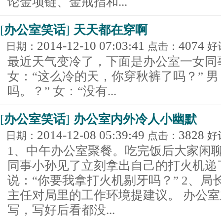
论金项链、金戒指和...
[
办公室笑话
]
天天都在穿啊
2014-12-10 07:03:41
4074
日期：
点击：
好
最近天气变冷了，下面是办公室一女同
女：“这么冷的天，你穿秋裤了吗？” 
吗。？” 女：“没有...
[
办公室笑话
]
办公室内外冷人小幽默
2014-12-08 05:39:49
3828
日期：
点击：
好
1、中午办公室聚餐。吃完饭后大家闲
同事小孙见了立刻拿出自己的打火机递
说：“你要我拿打火机剔牙吗？” 2、
主任对局里的工作环境提建议。 办公
写，写好后看都没...