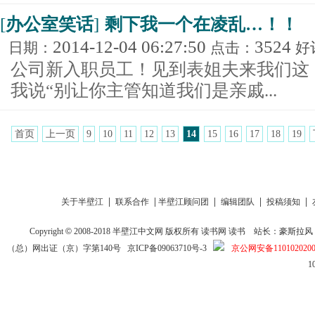
[
办公室笑话
]
剩下我一个在凌乱…！！
2014-12-04 06:27:50
3524
日期：
点击：
好
公司新入职员工！见到表姐夫来我们这
我说“别让你主管知道我们是亲戚...
首页
上一页
9
10
11
12
13
14
15
16
17
18
19
|
|
|
|
|
关于半壁江
联系合作
半壁江顾问团
编辑团队
投稿须知
Copyright
©
2008-2018
半壁江中文网
版权所有
读书网
读书
站长：豪斯拉风 投稿信箱
（总）网出证（京）字第140号
京ICP备09063710号-3
京公网安备1101020200