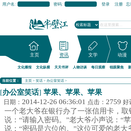
用户名:
密码:
登录
注册
忘
主页
资讯
文学
动漫
文化播报
文化纵横
天天书评
人物访谈
每日观察
锐眼聚焦
当前位置：
主页
>
笑话
>
办公室笑话
>
[
办公室笑话
]
苹果、苹果、苹果
2014-12-26 06:36:01
2759
日期：
点击：
好
一个老大爷在银行办了一张信用卡，取
说：“请输入密码。”老大爷小声说：“
说：“密码是六位的。”这位可爱的老大